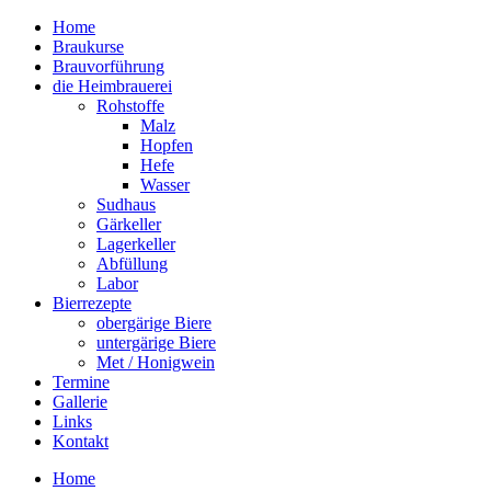
Home
Braukurse – Brauvorführungen – Tastings
Braukurse
mein Sudhaus
Brauvorführung
die Heimbrauerei
Rohstoffe
Malz
Hopfen
Hefe
Wasser
Sudhaus
Gärkeller
Lagerkeller
Abfüllung
Labor
Bierrezepte
obergärige Biere
untergärige Biere
Met / Honigwein
Termine
Gallerie
Links
Kontakt
Home