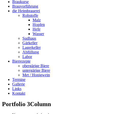
Braukurse
Brauvorführung
die Heimbrauerei
Rohstoffe
Malz
Hopfen
Hefe
Wasser
Sudhaus
Gärkeller
Lagerkeller
Abfüllung
Labor
Bierrezepte
obergärige Biere
untergärige Biere
Met / Honigwein
Termine
Gallerie
Links
Kontakt
Portfolio 3Column