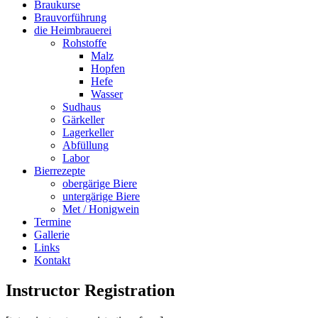
Braukurse
Brauvorführung
die Heimbrauerei
Rohstoffe
Malz
Hopfen
Hefe
Wasser
Sudhaus
Gärkeller
Lagerkeller
Abfüllung
Labor
Bierrezepte
obergärige Biere
untergärige Biere
Met / Honigwein
Termine
Gallerie
Links
Kontakt
Instructor Registration