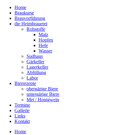
Home
Braukurse – Brauvorführungen – Tastings
Braukurse
mein Sudhaus
Brauvorführung
die Heimbrauerei
Rohstoffe
Malz
Hopfen
Hefe
Wasser
Sudhaus
Gärkeller
Lagerkeller
Abfüllung
Labor
Bierrezepte
obergärige Biere
untergärige Biere
Met / Honigwein
Termine
Gallerie
Links
Kontakt
Home