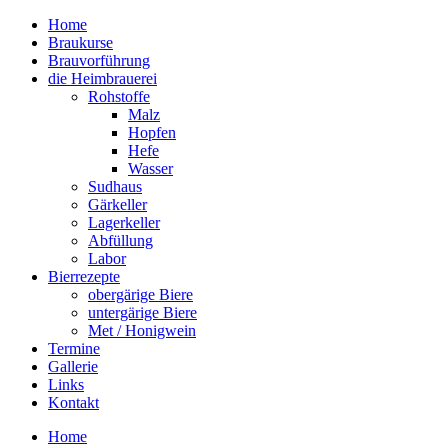
Home
Braukurse – Brauvorführungen – Tastings
Braukurse
mein Sudhaus
Brauvorführung
die Heimbrauerei
Rohstoffe
Malz
Hopfen
Hefe
Wasser
Sudhaus
Gärkeller
Lagerkeller
Abfüllung
Labor
Bierrezepte
obergärige Biere
untergärige Biere
Met / Honigwein
Termine
Gallerie
Links
Kontakt
Home