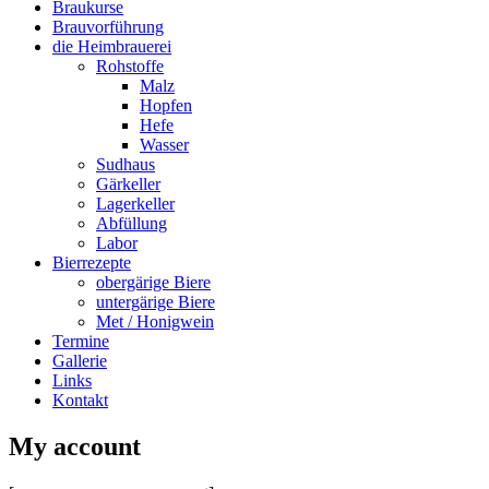
Braukurse
Brauvorführung
die Heimbrauerei
Rohstoffe
Malz
Hopfen
Hefe
Wasser
Sudhaus
Gärkeller
Lagerkeller
Abfüllung
Labor
Bierrezepte
obergärige Biere
untergärige Biere
Met / Honigwein
Termine
Gallerie
Links
Kontakt
My account